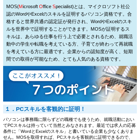
MOS(
M
icrosoft
O
ffice
S
pecialist)とは、マイクロソフト社公
認のWordやExcelのスキルを証明するパソコン資格です。合
格すると世界共通の認定証が発行され、WordやExcelのスキ
ルを世界中で証明することができます。MOSが証明するス
キルは、あらゆる仕事を行う上で必要とされるため、就職活
動中の学生や転職を考えている方、子育てが終わって再就職
を考えている方に最適です。企業からの認知度が高く、短期
間での取得が可能なため、とても人気のある資格です。
１．PCスキルを客観的に証明！
パソコンは事務職に限らずどの職種でも使うため、就職活動におい
てPCスキルは持っていて当然とみなされます。最近では求人の応募
条件に「WordとExcelのスキル」と書いている企業も少なくありま
せん。MOSを取得すれば、PCスキルを客観的に証明できるので、