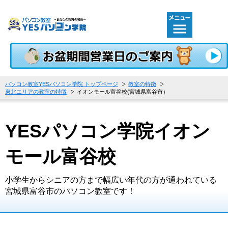
おかげさまで開校23周年！北海道札幌･小樽･江別･千歳･岩手
パソコン教室YESパソコン学院 トップページ
教室の特徴
東北エリアの教室の特徴
イオンモール富谷校(宮城県富谷市）
YESパソコン学院イオン
モール富谷校
小学生からシニアの方まで幅広い年代の方が通われている
宮城県富谷市のパソコン教室です！