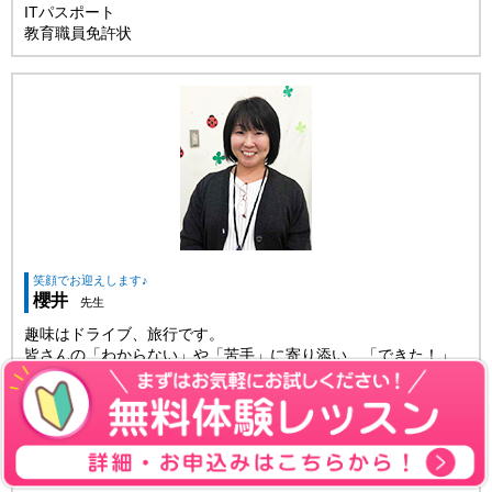
ITパスポート
教育職員免許状
笑顔でお迎えします♪
櫻井
先生
趣味はドライブ、旅行です。
皆さんの「わからない」や「苦手」に寄り添い、「できた！」
という喜びを一緒にわかち合いたいです。
保有資格
MOS Word
MOS Excel
MOS PowerPoint