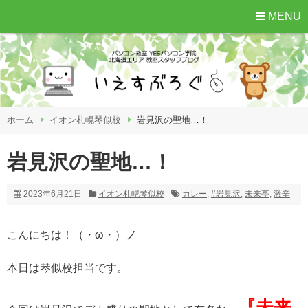
MENU
ホーム
イオン札幌琴似校
岩見沢の聖地…！
岩見沢の聖地…！
2023年6月21日
イオン札幌琴似校
カレー
,
#岩見沢
,
未来亭
,
激辛
こんにちは！（・ω・）ノ
本日は琴似校担当です。
『未来