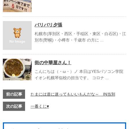
バリバリ夕張
札幌市(厚別区・西区・手稲区・東区・白石区)・江
別市(野幌)・小樽市・千歳市 の方に ...
街の中華屋さん！
こんにちは（・ω・）ノ 本日はYESパソコン学院
イオン札幌琴似校の担当です。 コロナ ...
前の記事
たまには道に迷ってもいいもんだな～ IN当別
次の記事
一番くじ♥