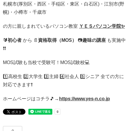
札幌市(厚別区・西区・手稲区・東区・白石区)・江別市(野
幌)・小樽市・千歳市
の方に
親しまれているパソコン教室
ＹＥＳパソコン学院✨
🔰初心者
から
📄
資格取得（MOS）
📷
趣味の講座
も実施中
❗️
❗️
MOS試験も当校で受験可！MOS試験校
💻
1️⃣
高校生
2️⃣
大学生
3️⃣
主婦
4️⃣
社会人
5️⃣
シニア 全ての方に
対応できます
❗️
ホームページはコチラ
🎵
→
https://www.yes-n.co.jp