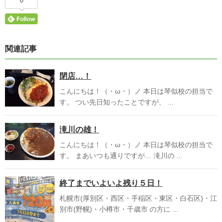
0
関連記事
閉店…！
こんにちは！（・ω・）ノ 本日は琴似校の担当で
す。 つい先日知ったことですが、 ...
滝川の雄！
こんにちは！（・ω・）ノ 本日は琴似校の担当で
す。 まあいつも通りですが… 滝川の ...
終了までいよいよ残り５日！
札幌市(厚別区・西区・手稲区・東区・白石区)・江
別市(野幌)・小樽市・千歳市 の方に ...