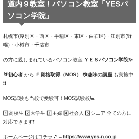
道内９教室！パソコン教室「YESパ
ソコン学院」
札幌市(厚別区・西区・手稲区・東区・白石区)・江別市(野
幌)・小樽市・千歳市
の方に
親しまれているパソコン教室
ＹＥＳパソコン学院✨
🔰初心者
から
📄
資格取得（MOS）
📷
趣味の講座
も実施中
❗️
❗️
MOS試験も当校で受験可！MOS試験校
💻
1️⃣
高校生
2️⃣
大学生
3️⃣
主婦
4️⃣
社会人
5️⃣
シニア 全ての方に
対応できます
❗️
ホームページはコチラ
🎵
→
https://www.yes-n.co.jp