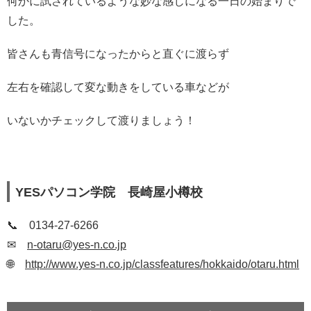
何かに試されているような妙な感じになる一日の始まりで
した。
皆さんも青信号になったからと直ぐに渡らず
左右を確認して変な動きをしている車などが
いないかチェックして渡りましょう！
YESパソコン学院 長崎屋小樽校
📞 0134-27-6266
✉
n-otaru@yes-n.co.jp
🌐
http://www.yes-n.co.jp/classfeatures/hokkaido/otaru.html