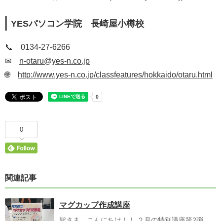
YESパソコン学院 長崎屋小樽校
📞 0134-27-6266
✉
n-otaru@yes-n.co.jp
🌐
http://www.yes-n.co.jp/classfeatures/hokkaido/otaru.html
0
関連記事
マグカップ作成講座
皆さま、こんにちは！！ ２月の特別講座第2弾